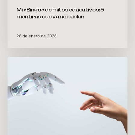
Mi «Bingo» de mitos educativos: 5
mentiras que ya no cuelan
28 de enero de 2026
Evaluación
por
competencias:
Cómo
salir
del
laberinto
de
indicadores
sin
perder
el