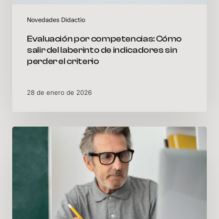
criterio
Novedades Didactio
Evaluación por competencias: Cómo
salir del laberinto de indicadores sin
perder el criterio
28 de enero de 2026
Más
allá
del
burn-
out:
Estrategias
para
recuperar
la