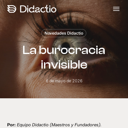
Skip
Menu
to
main
content
Novedades Didactio
La burocracia
invisible
6 de mayo de 2026
Por:
Equipo Didactio (Maestros y Fundadores).