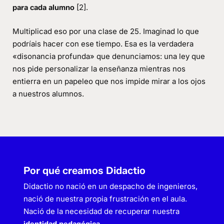
[2].
para cada alumno
Multiplicad eso por una clase de 25. Imaginad lo que
podríais hacer con ese tiempo. Esa es la verdadera
«disonancia profunda» que denunciamos: una ley que
nos pide personalizar la enseñanza mientras nos
entierra en un papeleo que nos impide mirar a los ojos
a nuestros alumnos.
Por qué creamos Didactio
Didactio no nació en un despacho de ingenieros,
nació de nuestra propia frustración en el aula.
Nació de la necesidad de recuperar nuestra
.
identidad pedagógica