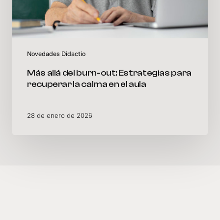
calma
en
el
aula
Novedades Didactio
Más allá del burn-out: Estrategias para
recuperar la calma en el aula
28 de enero de 2026