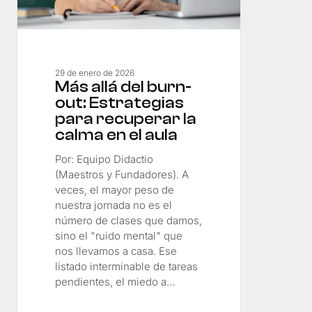
la
calma
en
el
aula
29 de enero de 2026
Más allá del burn-
out: Estrategias
para recuperar la
calma en el aula
Por: Equipo Didactio
(Maestros y Fundadores). A
veces, el mayor peso de
nuestra jornada no es el
número de clases que damos,
sino el "ruido mental" que
nos llevamos a casa. Ese
listado interminable de tareas
pendientes, el miedo a…