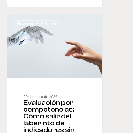
Evaluación
por
Novedades Didactio
competencias:
Cómo
salir
del
laberinto
de
indicadores
sin
perder
el
criterio
29 de enero de 2026
Evaluación por
competencias:
Cómo salir del
laberinto de
indicadores sin