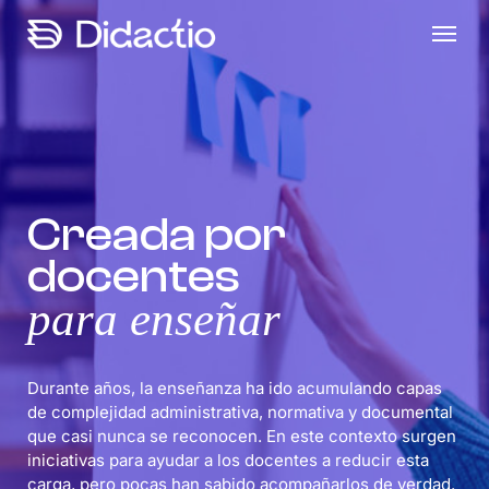
Skip
Menu
to
main
content
Creada por
docentes
para enseñar
Durante años, la enseñanza ha ido acumulando capas
de complejidad administrativa, normativa y documental
que casi nunca se reconocen. En este contexto surgen
iniciativas para ayudar a los docentes a reducir esta
carga, pero pocas han sabido acompañarlos de verdad.