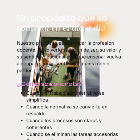
Un propósito que se
concreta en el día a día
Nuestro propósito es dignificar la profesión
docente. Devolverle su razón de ser, su valor y
su sentido vocacional para que enseñar vuelva
a ocupar el lugar central que nunca debió
perder.
¿Cómo se concreta?
Cuando el trabajo administrativo se
simplifica
Cuando la normativa se convierte en
respaldo
Cuando los procesos son claros y
coherentes
Cuando se eliminan las tareas accesorias