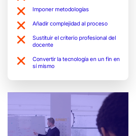
Imponer metodologías
Añadir complejidad al proceso
Sustituir el criterio profesional del
docente
Convertir la tecnología en un fin en
sí mismo