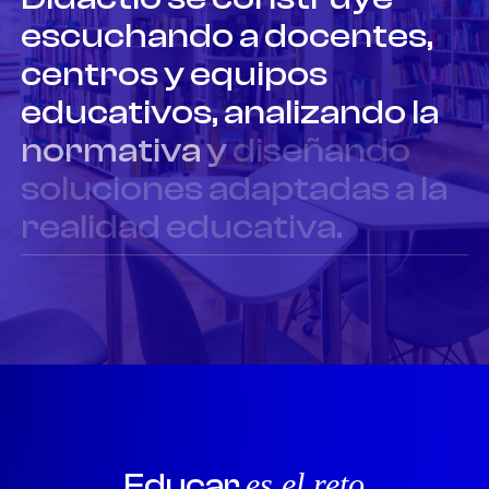
escuchando
a
docentes,
centros
y
equipos
educativos,
analizando
la
normativa
y
diseñando
soluciones
adaptadas
a
la
realidad
educativa.
Educar
es el reto