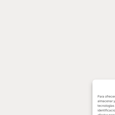
Para ofrecer
almacenar y/
tecnologías
identificaci
afectar nega