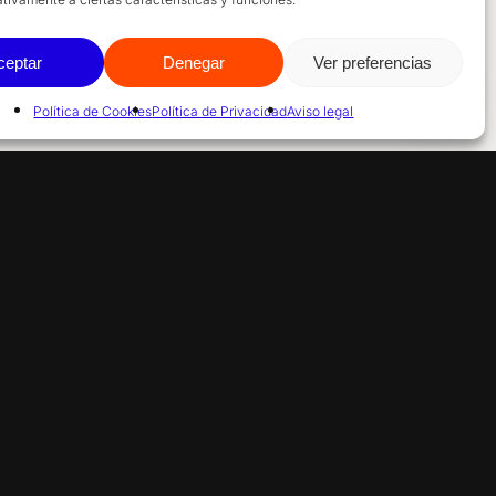
ceptar
Denegar
Ver preferencias
Política de Cookies
Política de Privacidad
Aviso legal
TELÉFONO
ctio.es
684 682 862